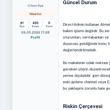
Güncel Durum
Yeni Üye
Yönetici
#1
420
0
DirectAdmin kullanan AlmaLi
Üye
Konu
Yanıt
bakım işlemi değildir. Bu sis
09.05.2026 17:28
oturumları, veritabanları ve
Profil
duyurusu geldiğinde konu te
değerlendirilmelidir.
Bu makalenin odak noktası 
gereken izlerin düzenli inc
yerine ölçülebilir, geri dönü
eski update channel veya EO
bu yaklaşımı zorunlu hale get
Riskin Çerçevesi