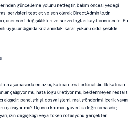
zerinden güncelleme yolunu netleştir, bakım öncesi yedeği
ası servisleri test et ve son olarak DirectAdmin login
rı, user.conf değişiklikleri ve servis logları kayıtlarını incele. Bu
nli uygulandığında kriz anındaki karar yükünü ciddi şekilde
a
alma aşamasında en az üç katman test edilmelidir. İlk katman
emonlar çalışıyor mu, hata logu üretiyor mu, beklenmeyen restart
ı akışıdır; panel girişi, dosya işlemi, mail gönderimi, içerik yayını
ğru çalışıyor mu? Üçüncü katman güvenlik doğrulamasıdır;
ayarı, izin değişikliği veya token rotasyonu gerçekten