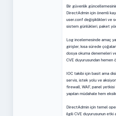
Bir güvenlik güncellemesinin
DirectAdmin için önemli kayı
user.conf değişiklikleri ve 
sistem günlükleri, paket yön
Log incelemesinde amaç yaln
girişler, kısa sürede çoğalan
dosya okuma denemeleri ve m
CVE duyurusundan hemen önce
IOC takibi için basit ama disi
servis, istek yolu ve aksiy
firewall, WAF, panel yetkisi
yapılan müdahale hem eksik 
DirectAdmin için temel oper
ilgili CVE duyurusunun etki a