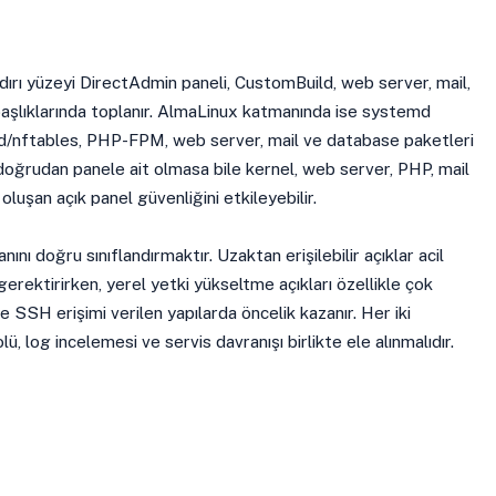
dırı yüzeyi DirectAdmin paneli, CustomBuild, web server, mail,
başlıklarında toplanır. AlmaLinux katmanında ise systemd
lld/nftables, PHP-FPM, web server, mail ve database paketleri
 doğrudan panele ait olmasa bile kernel, web server, PHP, mail
luşan açık panel güvenliğini etkileyebilir.
nını doğru sınıflandırmaktır. Uzaktan erişilebilir açıklar acil
gerektirirken, yerel yetki yükseltme açıkları özellikle çok
 ve SSH erişimi verilen yapılarda öncelik kazanır. Her iki
, log incelemesi ve servis davranışı birlikte ele alınmalıdır.