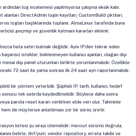
 ardından log incelemesi yapılmıyorsa çalışma eksik kalır.
t alanları DirectAdmin login kayıtları, CustomBuild çıktıları,
servis logları başlıklarında toplanır. AlmaLinux tarafında buna
eticisi geçmişi ve güvenlik katmanı kararları eklenir.
ızca hata satırı bulmak değildir. Aynı IP’den tekrar eden
 başarısız istekler, beklenmeyen kullanıcı ajanları, olağan dışı
esai dışı panel oturumları birlikte yorumlanmalıdır. Özellikle
ki 72 saat ile yama sonrası ilk 24 saat ayrı raporlanmalıdır.
plinli bir yöntem yeterlidir. Şüpheli IP, tarih, kullanıcı, hedef
on sonucu tek satırda kaydedilmelidir. Böylece daha sonra
 veya parola reset kararı verilirken elde veri olur. Tahminle
hem de müşteriye anlatılması zor bir süreç üretir.
asyon listesi şu sırayı izlemelidir: mevcut sürümü doğrula,
lanını belirle, dnf/yum, vendor repository, errata takibi ve