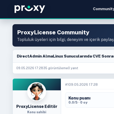
Communit
ProxyLicense Community
Topluluk üyeleri için bilgi, deneyim ve içerik paylaş
DirectAdmin AlmaLinux Sunucularında CVE Sonras
09.05.2026 17:28
35 görüntüleme
0 yanıt
#1
09.05.2026 17:28
Konu puanı
0.0/5 · 0 oy
ProxyLicense Editör
Konu sahibi