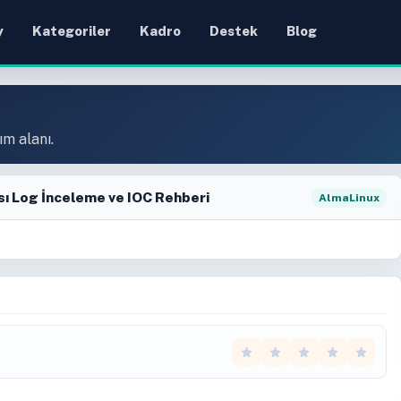
y
Kategoriler
Kadro
Destek
Blog
ım alanı.
ı Log İnceleme ve IOC Rehberi
AlmaLinux