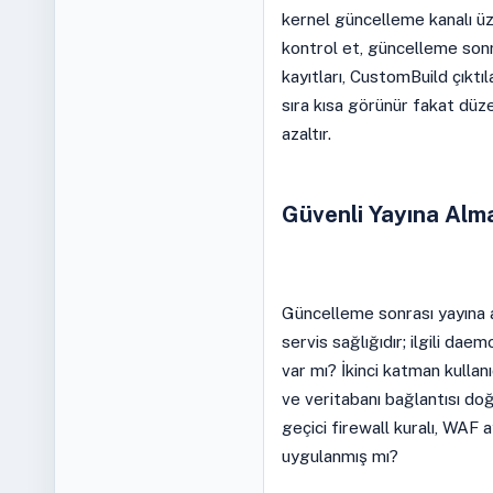
kernel güncelleme kanalı ü
kontrol et, güncelleme sonr
kayıtları, CustomBuild çıktıla
sıra kısa görünür fakat düze
azaltır.
Güvenli Yayına Alm
Güncelleme sonrası yayına 
servis sağlığıdır; ilgili da
var mı? İkinci katman kullanıc
ve veritabanı bağlantısı do
geçici firewall kuralı, WAF 
uygulanmış mı?