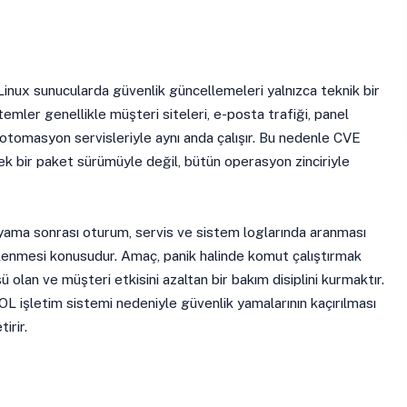
nux sunucularda güvenlik güncellemeleri yalnızca teknik bir
temler genellikle müşteri siteleri, e-posta trafiği, panel
 otomasyon servisleriyle aynı anda çalışır. Bu nedenle CVE
k bir paket sürümüyle değil, bütün operasyon zinciriyle
yama sonrası oturum, servis ve sistem loglarında aranması
elenmesi konusudur. Amaç, panik halinde komut çalıştırmak
şü olan ve müşteri etkisini azaltan bir bakım disiplini kurmaktır.
L işletim sistemi nedeniyle güvenlik yamalarının kaçırılması
irir.