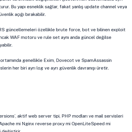
urur. Bu yapı esneklik sağlar, fakat yanlış update channel veya
enlik açığı bırakabilir.
üncellemeleri özellikle brute force, bot ve bilinen exploit
ncak WAF motoru ve rule set aynı anda güncel değilse
bilir.
n ortamında genellikle Exim, Dovecot ve SpamAssassin
slerin her biri ayrı log ve ayrı güvenlik davranışı üretir.
rsions`, aktif web server tipi, PHP modları ve mail servisleri
n Apache mi Nginx reverse proxy mi OpenLiteSpeed mi
 değiştirir.