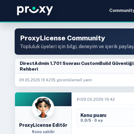
Communit
ProxyLicense Community
Topluluk üyeleri için bilgi, deneyim ve içerik paylaş
DirectAdmin 1.701 Sonrası CustomBuild Güvenliğ
Rehberi
09.05.2026 19:42
35 görüntüleme
0 yanıt
#1
09.05.2026 19:42
Konu puanı
0.0/5 · 0 oy
ProxyLicense Editör
Konu sahibi