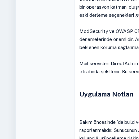
bir operasyon katmanı oluşt
eski derleme seçenekleri güv
ModSecurity ve OWASP CRS g
denemelerinde önemlidir. A
beklenen koruma sağlanmaya
Mail servisleri DirectAdmi
etrafında şekillenir. Bu servi
Uygulama Notları
Bakım öncesinde `da build ve
raporlanmalıdır. Sunucunu
kullandığı güncelleme riskini