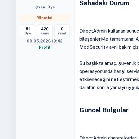
Sahadaki Durum
Yeni Üye
Yönetici
#1
420
0
DirectAdmin kullanan sunuc
Üye
Konu
Yanıt
bileşenleriyle tamamlanır.
09.05.2026 19:42
ModSecurity aynı bakım çize
Profil
Bu başlıkta amaç, güvenlik 
operasyonunda hangi servisl
etkileneceğini netleştirmekt
daraltır, sonra yamayı uygul
Güncel Bulgular
DirectAdmin changelogları p