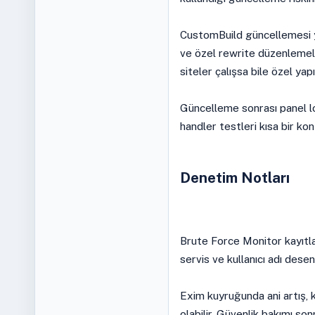
CustomBuild güncellemesi y
ve özel rewrite düzenlemele
siteler çalışsa bile özel yap
Güncelleme sonrası panel l
handler testleri kısa bir kont
Denetim Notları
Brute Force Monitor kayıtlar
servis ve kullanıcı adı desen
Exim kuyruğunda ani artış, 
olabilir. Güvenlik bakımı son