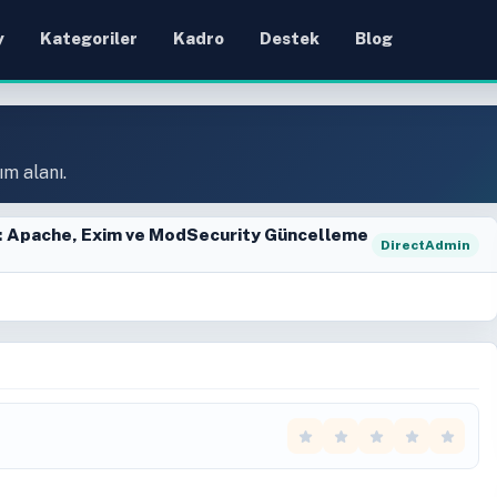
y
Kategoriler
Kadro
Destek
Blog
ım alanı.
i: Apache, Exim ve ModSecurity Güncelleme
DirectAdmin