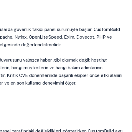
ularda güvenlik takibi panel sürümüyle başlar, CustomBuild
 Apache, Nginx, OpenLiteSpeed, Exim, Dovecot, PHP ve
lgesinde değerlendirilmelidir.
duyurusunu yalnızca haber gibi okumak değil; hosting
erin, hangi müşterilerin ve hangi bakım adımlarının
ir. Kritik CVE dönemlerinde başarılı ekipler önce etki alanını
ar ve en son kullanıcı deneyimini ölçer.
anel tarafındaki değişiklikleri gösterirken CustomBuild ayrı