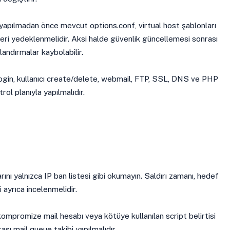
apılmadan önce mevcut options.conf, virtual host şablonları
ri yedeklenmelidir. Aksi halde güvenlik güncellemesi sonrası
ılandırmalar kaybolabilir.
ogin, kullanıcı create/delete, webmail, FTP, SSL, DNS ve PHP
rol planıyla yapılmalıdır.
ını yalnızca IP ban listesi gibi okumayın. Saldırı zamanı, hedef
i ayrıca incelenmelidir.
kompromize mail hesabı veya kötüye kullanılan script belirtisi
rası mail queue takibi yapılmalıdır.