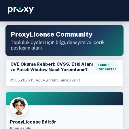
ProxyLicense Community
Topluluk üyeleri için bilgi, deneyim ve içerik
paylaşım alanı.
CVE Okuma Rehberi: CVSS, Etki Alanı
Teknik
ve Patch Window Nasıl Yorumlanır?
Rehberler
09.05.2026 19:42
34 görüntüleme
0 yanıt
ProxyLicense Editör
Konu sahibi