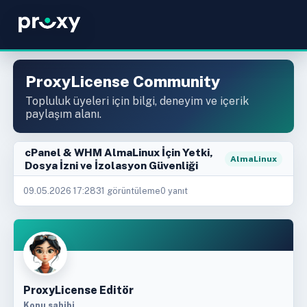
ProxyLicense Community
Topluluk üyeleri için bilgi, deneyim ve içerik
paylaşım alanı.
cPanel & WHM AlmaLinux İçin Yetki,
AlmaLinux
Dosya İzni ve İzolasyon Güvenliği
09.05.2026 17:28
31 görüntüleme
0 yanıt
ProxyLicense Editör
Konu sahibi