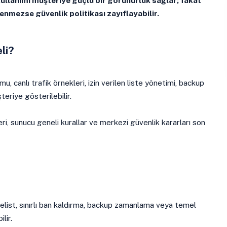
llanımı müşteriye güçlü bir görünürlük sağlar; fakat
rlenmezse güvenlik politikası zayıflayabilir.
li?
, canlı trafik örnekleri, izin verilen liste yönetimi, backup
eriye gösterilebilir.
ri, sunucu geneli kurallar ve merkezi güvenlik kararları son
list, sınırlı ban kaldırma, backup zamanlama veya temel
lir.