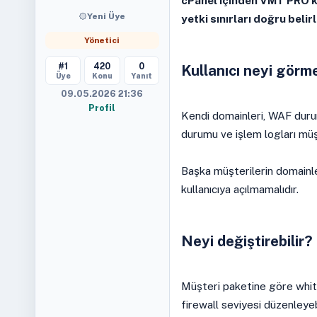
cPanel içinden VMT PRO ku
Yeni Üye
yetki sınırları doğru beli
Yönetici
#1
420
0
Kullanıcı neyi görme
Üye
Konu
Yanıt
09.05.2026 21:36
Profil
Kendi domainleri, WAF durumu
durumu ve işlem logları müşt
Başka müşterilerin domainle
kullanıcıya açılmamalıdır.
Neyi değiştirebilir?
Müşteri paketine göre white
firewall seviyesi düzenleyebi