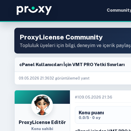
Communit
ProxyLicense Community
Topluluk üyeleri için bilgi, deneyim ve içerik paylaş
cPanel Kullanıcıları İçin VMT PRO Yetki Sınırları
09.05.2026 21:36
32 görüntüleme
0 yanıt
#1
09.05.2026 21:36
Konu puanı
0.0/5 · 0 oy
ProxyLicense Editör
Konu sahibi