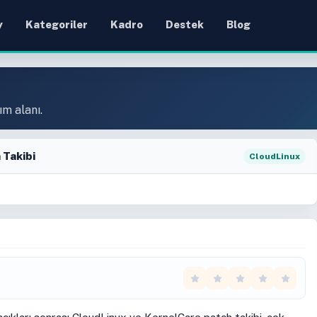
y
Kategoriler
Kadro
Destek
Blog
ım alanı.
 Takibi
CloudLinux