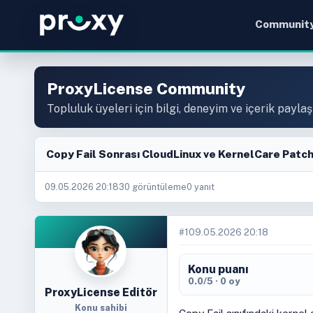
Communit
ProxyLicense Community
Topluluk üyeleri için bilgi, deneyim ve içerik paylaş
Copy Fail Sonrası CloudLinux ve KernelCare Patch
09.05.2026 20:18
30 görüntüleme
0 yanıt
#1
09.05.2026 20:18
Konu puanı
0.0/5 · 0 oy
ProxyLicense Editör
Konu sahibi