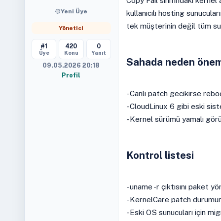
Copy Fail sınıfındaki kernel
Yeni Üye
kullanıcılı hosting sunucula
tek müşterinin değil tüm sun
Yönetici
#1
420
0
Üye
Konu
Yanıt
Sahada neden önem
09.05.2026 20:18
Profil
- Canlı patch gecikirse rebo
- CloudLinux 6 gibi eski si
- Kernel sürümü yamalı görün
Kontrol listesi
- uname -r çıktısını paket yön
- KernelCare patch durumunu
- Eski OS sunucuları için migr