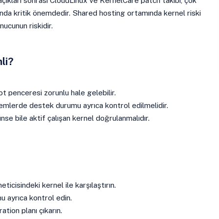
 açıkları sonrası CloudLinux ve KernelCare patch takibi, çok
rında kritik önemdedir. Shared hosting ortamında kernel riski
ucunun riskidir.
li?
ot penceresi zorunlu hale gelebilir.
stemlerde destek durumu ayrıca kontrol edilmelidir.
se bile aktif çalışan kernel doğrulanmalıdır.
eticisindeki kernel ile karşılaştırın.
 ayrıca kontrol edin.
ation planı çıkarın.