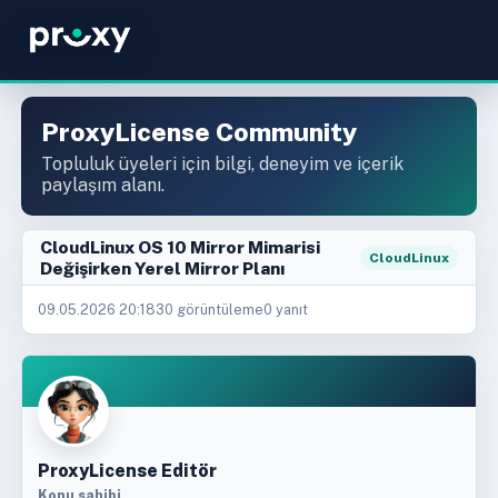
ProxyLicense Community
Topluluk üyeleri için bilgi, deneyim ve içerik
paylaşım alanı.
CloudLinux OS 10 Mirror Mimarisi
CloudLinux
Değişirken Yerel Mirror Planı
09.05.2026 20:18
30 görüntüleme
0 yanıt
ProxyLicense Editör
Konu sahibi