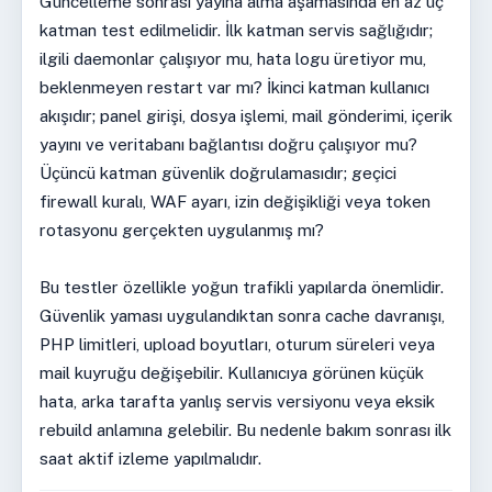
Güncelleme sonrası yayına alma aşamasında en az üç
katman test edilmelidir. İlk katman servis sağlığıdır;
ilgili daemonlar çalışıyor mu, hata logu üretiyor mu,
beklenmeyen restart var mı? İkinci katman kullanıcı
akışıdır; panel girişi, dosya işlemi, mail gönderimi, içerik
yayını ve veritabanı bağlantısı doğru çalışıyor mu?
Üçüncü katman güvenlik doğrulamasıdır; geçici
firewall kuralı, WAF ayarı, izin değişikliği veya token
rotasyonu gerçekten uygulanmış mı?
Bu testler özellikle yoğun trafikli yapılarda önemlidir.
Güvenlik yaması uygulandıktan sonra cache davranışı,
PHP limitleri, upload boyutları, oturum süreleri veya
mail kuyruğu değişebilir. Kullanıcıya görünen küçük
hata, arka tarafta yanlış servis versiyonu veya eksik
rebuild anlamına gelebilir. Bu nedenle bakım sonrası ilk
saat aktif izleme yapılmalıdır.