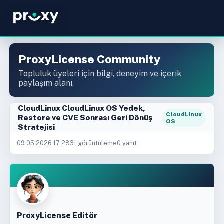
ProxyLicense Community
Topluluk üyeleri için bilgi, deneyim ve içerik
paylaşım alanı.
CloudLinux CloudLinux OS Yedek,
CloudLinux
Restore ve CVE Sonrası Geri Dönüş
OS
Stratejisi
09.05.2026 17:28
31 görüntüleme
0 yanıt
ProxyLicense Editör