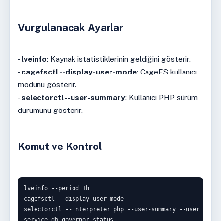
Vurgulanacak Ayarlar
-
lveinfo
: Kaynak istatistiklerinin geldiğini gösterir.
-
cagefsctl --display-user-mode
: CageFS kullanıcı
modunu gösterir.
-
selectorctl --user-summary
: Kullanıcı PHP sürüm
durumunu gösterir.
Komut ve Kontrol
lveinfo --period=1h

cagefsctl --display-user-mode

selectorctl --interpreter=php --user-summary --user=USERNA
service db_governor status