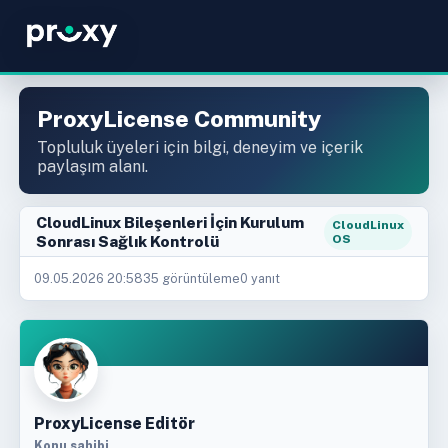
ProxyLicense Community
Topluluk üyeleri için bilgi, deneyim ve içerik
paylaşım alanı.
CloudLinux Bileşenleri İçin Kurulum
CloudLinux
Sonrası Sağlık Kontrolü
OS
09.05.2026 20:58
35 görüntüleme
0 yanıt
ProxyLicense Editör
Konu sahibi