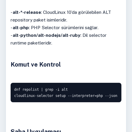
-
alt-*-release
: CloudLinux 10’da görülebilen ALT
repository paket isimleridir.
-
alt-php
: PHP Selector sürümlerini sağlar.
-
alt-python/alt-nodejs/alt-ruby
: Dil selector
runtime paketleridir.
Komut ve Kontrol
dnf repolist | grep -i alt

cloudlinux-selector setup --interpreter=php --json
Saha Uygulaması