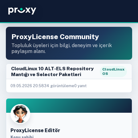
ProxyLicense Community
Topluluk üyeleri için bilgi, deneyim ve içerik
paylaşım alanı.
CloudLinux 10 ALT-ELS Repository
CloudLinux
Mantığı ve Selector Paketleri
OS
09.05.2026 20:58
34 görüntüleme
0 yanıt
ProxyLicense Editör
Konu sahibi