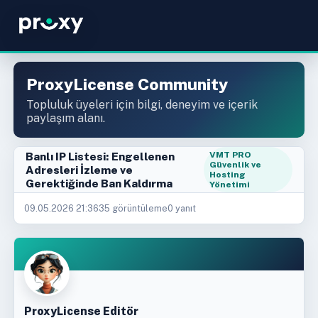
ProxyLicense Community
Topluluk üyeleri için bilgi, deneyim ve içerik
paylaşım alanı.
Banlı IP Listesi: Engellenen
VMT PRO
Güvenlik ve
Adresleri İzleme ve
Hosting
Gerektiğinde Ban Kaldırma
Yönetimi
09.05.2026 21:36
35 görüntüleme
0 yanıt
ProxyLicense Editör