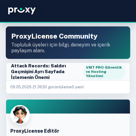
ProxyLicense Community
Topluluk üyeleri için bilgi, deneyim ve içerik
paylaşım alanı.
Attack Records: Saldırı
VMT PRO Güvenlik
Geçmişini Ayrı Sayfada
ve Hosting
Yönetimi
İzlemenin Önemi
09.05.2026 21:36
30 görüntüleme
0 yanıt
ProxyLicense Editör