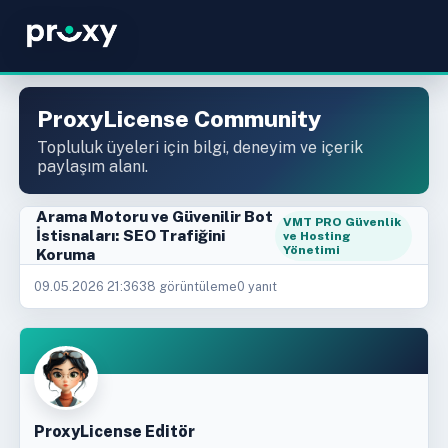
ProxyLicense Community
Topluluk üyeleri için bilgi, deneyim ve içerik
paylaşım alanı.
Arama Motoru ve Güvenilir Bot
VMT PRO Güvenlik
İstisnaları: SEO Trafiğini
ve Hosting
Yönetimi
Koruma
09.05.2026 21:36
38 görüntüleme
0 yanıt
ProxyLicense Editör