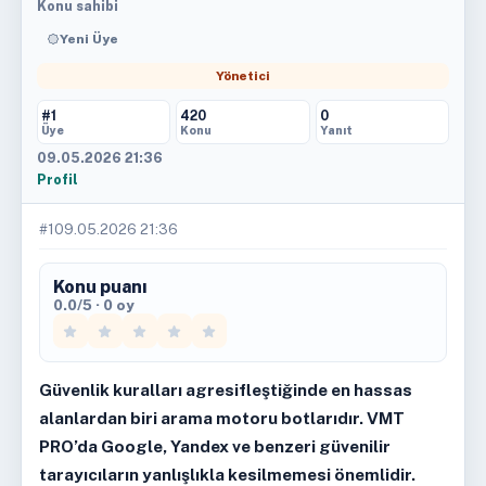
Konu sahibi
Yeni Üye
Yönetici
#1
420
0
Üye
Konu
Yanıt
09.05.2026 21:36
Profil
#1
09.05.2026 21:36
Konu puanı
0.0/5 · 0 oy
Güvenlik kuralları agresifleştiğinde en hassas
alanlardan biri arama motoru botlarıdır. VMT
PRO’da Google, Yandex ve benzeri güvenilir
tarayıcıların yanlışlıkla kesilmemesi önemlidir.