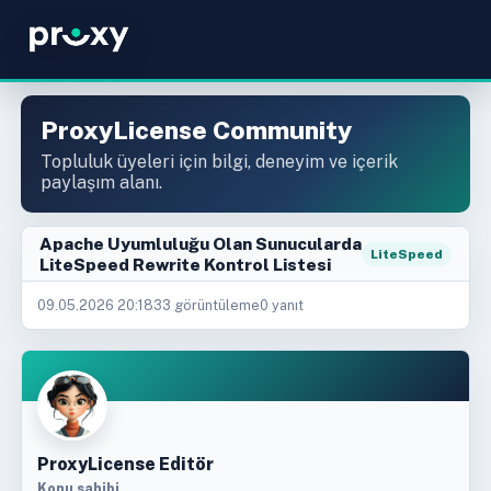
ProxyLicense Community
Topluluk üyeleri için bilgi, deneyim ve içerik
paylaşım alanı.
Apache Uyumluluğu Olan Sunucularda
LiteSpeed
LiteSpeed Rewrite Kontrol Listesi
09.05.2026 20:18
33 görüntüleme
0 yanıt
ProxyLicense Editör
Konu sahibi