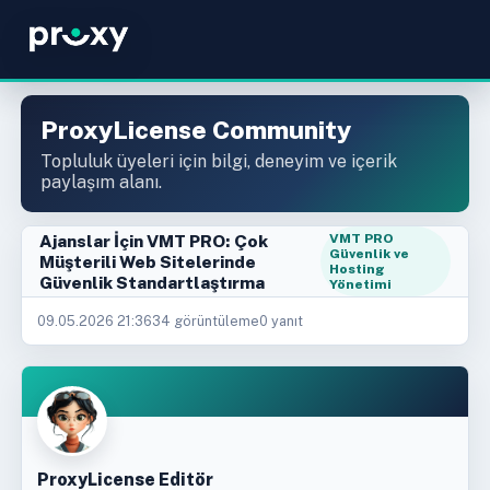
ProxyLicense Community
Topluluk üyeleri için bilgi, deneyim ve içerik
paylaşım alanı.
Ajanslar İçin VMT PRO: Çok
VMT PRO
Güvenlik ve
Müşterili Web Sitelerinde
Hosting
Güvenlik Standartlaştırma
Yönetimi
09.05.2026 21:36
34 görüntüleme
0 yanıt
ProxyLicense Editör