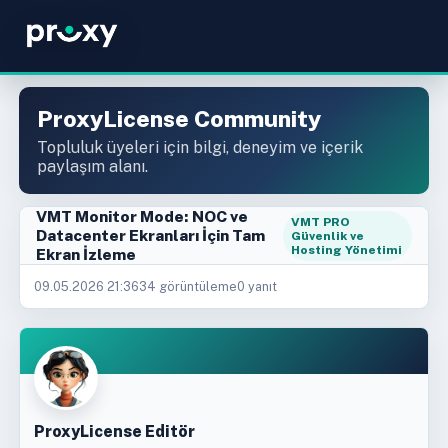
ProxyLicense Community
Topluluk üyeleri için bilgi, deneyim ve içerik
paylaşım alanı.
VMT Monitor Mode: NOC ve
VMT PRO
Datacenter Ekranları İçin Tam
Güvenlik ve
Hosting Yönetimi
Ekran İzleme
09.05.2026 21:36
34 görüntüleme
0 yanıt
ProxyLicense Editör